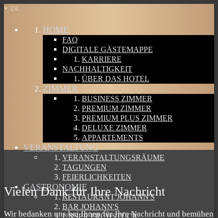
DE
HOME
FAQ
DIGITALE GÄSTEMAPPE
KARRIERE
NACHHALTIGKEIT
ÜBER DAS HOTEL
ZIMMER
BUSINESS ZIMMER
PREMIUM ZIMMER
PREMIUM PLUS ZIMMER
DELUXE ZIMMER
APPARTEMENTS
VERANSTALTUNG
VERANSTALTUNGSRÄUME
TAGUNGEN
FEIERLICHKEITEN
GASTRONOMIE
Vielen Dank für Ihre Nachricht
RESTAURANT JOHANN'S
BAR JOHANN'S
Wir bedanken uns bei Ihnen für Ihre Nachricht und bemühen
UNSER FRÜHSTÜCK