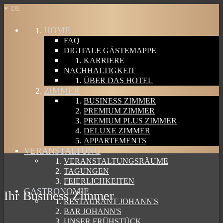
DE
HOME
FAQ
DIGITALE GÄSTEMAPPE
KARRIERE
NACHHALTIGKEIT
ÜBER DAS HOTEL
ZIMMER
BUSINESS ZIMMER
PREMIUM ZIMMER
PREMIUM PLUS ZIMMER
DELUXE ZIMMER
APPARTEMENTS
VERANSTALTUNG
VERANSTALTUNGSRÄUME
TAGUNGEN
FEIERLICHKEITEN
GASTRONOMIE
Ihr Business Zimmer
RESTAURANT JOHANN'S
BAR JOHANN'S
UNSER FRÜHSTÜCK